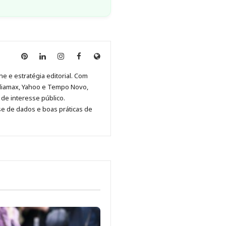
Anny
Anny
Anny
Anny
Site
Malagolini
Malagolini
Malagolini
Malagolini
de
ne e estratégia editorial. Com
no
no
no
no
Anny
diamax, Yahoo e Tempo Novo,
Pinterest
LinkedIn
Instagram
Facebook
Malagolini
de interesse público.
se de dados e boas práticas de