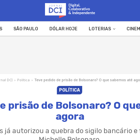
S
SÃO PAULO
DÓLAR HOJE
LOTERIAS
CINEM
A FAZENDA
WEB STORIES
rnal DCI
›
Política
›
Teve pedido de prisão de Bolsonaro? O que sabemos até ag
POLÍTICA
de prisão de Bolsonaro? O qu
agora
já autorizou a quebra do sigilo bancário e 
Michelle Bolsonaro.