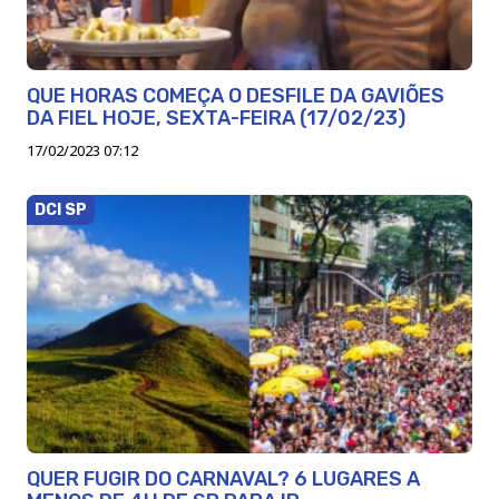
QUE HORAS COMEÇA O DESFILE DA GAVIÕES
DA FIEL HOJE, SEXTA-FEIRA (17/02/23)
17/02/2023 07:12
DCI SP
QUER FUGIR DO CARNAVAL? 6 LUGARES A