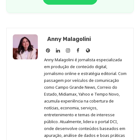
Anny Malagolini
Anny
Anny
Anny
Anny
Site
Malagolini
Malagolini
Malagolini
Malagolini
de
Anny Malagolini é jornalista especializada
no
no
no
no
Anny
em produção de conteúdo digital,
Pinterest
LinkedIn
Instagram
Facebook
Malagolini
jornalismo online e estratégia editorial. Com
passagem por veículos de comunicação
como Campo Grande News, Correio do
Estado, Midiamax, Yahoo e Tempo Novo,
acumula experiência na cobertura de
notícias, economia, serviços,
entretenimento e temas de interesse
público. Atualmente, lidera o portal DCI,
onde desenvolve conteúdos baseados em
apuração, análise de dados e boas práticas