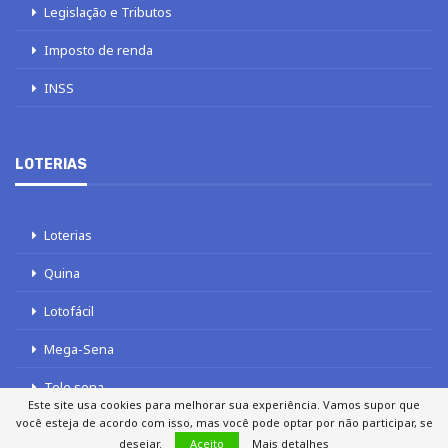
Legislação e Tributos
Imposto de renda
INSS
LOTERIAS
Loterias
Quina
Lotofácil
Mega-Sena
Tele sena
Este site usa cookies para melhorar sua experiência. Vamos supor que
você esteja de acordo com isso, mas você pode optar por não participar, se
desejar.
Aceito
Mais detalhes