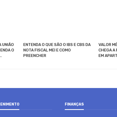
A UNIÃO
ENTENDA O QUE SÃO O IBS E CBS DA
VALOR MÉ
TENDA O
NOTA FISCAL MEI E COMO
CHEGA A 
…
PREENCHER
EM APAR
ENIMENTO
FINANÇAS