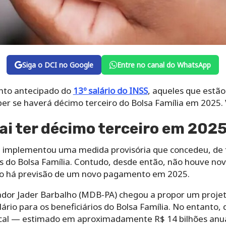
Siga o DCI no Google
Entre no canal do WhatsApp
nto antecipado do
13º salário do INSS
, aqueles que estã
r se haverá décimo terceiro do Bolsa Família em 2025. 
vai ter décimo terceiro em 202
l implementou uma medida provisória que concedeu, de
os do Bolsa Família. Contudo, desde então, não houve no
ão há previsão de um novo pagamento em 2025.
or Jader Barbalho (MDB-PA) chegou a propor um projeto d
rio para os beneficiários do Bolsa Família. No entanto,
scal — estimado em aproximadamente R$ 14 bilhões anua