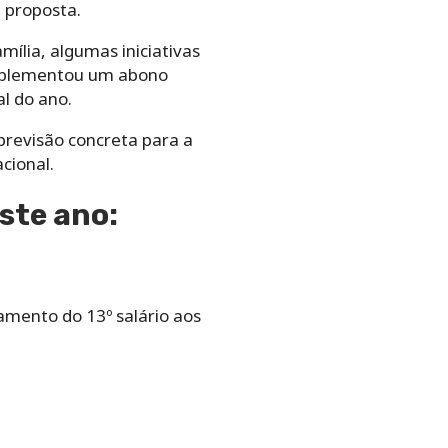
 proposta.
ília, algumas iniciativas
implementou um abono
l do ano.
previsão concreta para a
cional.
ste ano:
amento do 13º salário aos