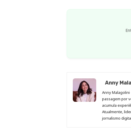
En
Anny Mala
Anny Malagolini 
passagem por v
acumula experiên
Atualmente, lid
jornalismo digit