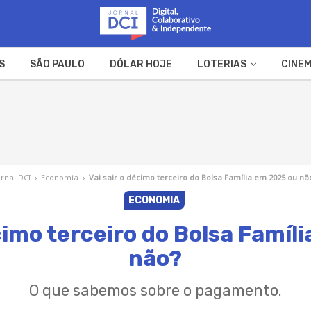
S
SÃO PAULO
DÓLAR HOJE
LOTERIAS
CINEM
A FAZENDA
WEB STORIES
ornal DCI
›
Economia
›
Vai sair o décimo terceiro do Bolsa Família em 2025 ou nã
ECONOMIA
écimo terceiro do Bolsa Famíl
não?
O que sabemos sobre o pagamento.