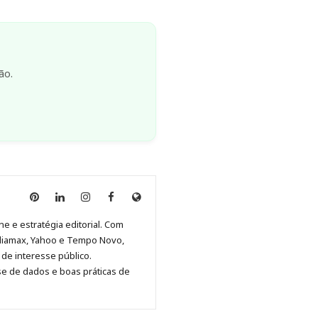
ão.
Anny
Anny
Anny
Anny
Site
Malagolini
Malagolini
Malagolini
Malagolini
de
ne e estratégia editorial. Com
no
no
no
no
Anny
diamax, Yahoo e Tempo Novo,
Pinterest
LinkedIn
Instagram
Facebook
Malagolini
de interesse público.
se de dados e boas práticas de