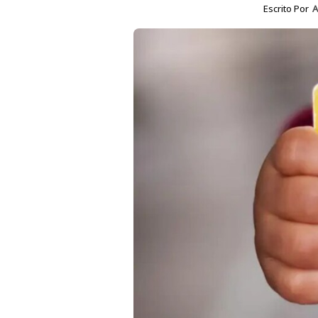
Escrito Por
A