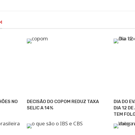
M
HÕES NO
DECISÃO DO COPOM REDUZ TAXA
DIA DO E
SELIC A 14%
DIA 12 D
TEM FOL