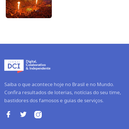
Saiba o que acontece hoje no Brasil e no Mundo.
Confira resultados de loterias, notícias do seu time,
bastidores dos famosos e guias de serviços.