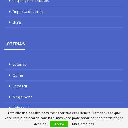
Legislação e Tributos
Imposto de renda
INSS
LOTERIAS
Loterias
Quina
Lotofácil
Mega-Sena
Tele sena
Este site usa cookies para melhorar sua experiência. Vamos supor que
você esteja de acordo com isso, mas você pode optar por não participar, se
desejar.
Aceito
Mais detalhes