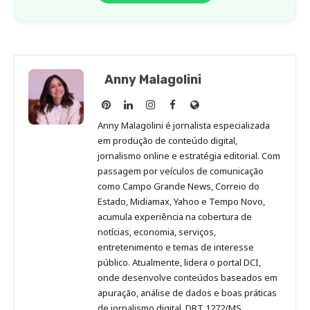
Anny Malagolini
Anny
Anny
Anny
Anny
Site
Malagolini
Malagolini
Malagolini
Malagolini
de
Anny Malagolini é jornalista especializada
no
no
no
no
Anny
em produção de conteúdo digital,
Pinterest
LinkedIn
Instagram
Facebook
Malagolini
jornalismo online e estratégia editorial. Com
passagem por veículos de comunicação
como Campo Grande News, Correio do
Estado, Midiamax, Yahoo e Tempo Novo,
acumula experiência na cobertura de
notícias, economia, serviços,
entretenimento e temas de interesse
público. Atualmente, lidera o portal DCI,
onde desenvolve conteúdos baseados em
apuração, análise de dados e boas práticas
de jornalismo digital. DRT 1272/MS