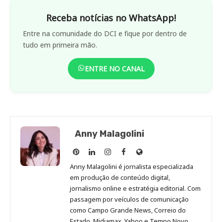
Receba notícias no WhatsApp!
Entre na comunidade do DCI e fique por dentro de
tudo em primeira mão.
ENTRE NO CANAL
Anny Malagolini
Anny
Anny
Anny
Anny
Site
Malagolini
Malagolini
Malagolini
Malagolini
de
Anny Malagolini é jornalista especializada
no
no
no
no
Anny
em produção de conteúdo digital,
Pinterest
LinkedIn
Instagram
Facebook
Malagolini
jornalismo online e estratégia editorial. Com
passagem por veículos de comunicação
como Campo Grande News, Correio do
Estado, Midiamax, Yahoo e Tempo Novo,