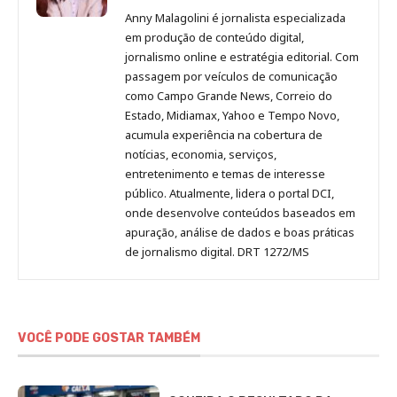
Malagolini
Malagolini
Malagolini
Malagolini
de
Anny Malagolini é jornalista especializada
no
no
no
no
Anny
em produção de conteúdo digital,
Pinterest
LinkedIn
Instagram
Facebook
Malagolini
jornalismo online e estratégia editorial. Com
passagem por veículos de comunicação
como Campo Grande News, Correio do
Estado, Midiamax, Yahoo e Tempo Novo,
acumula experiência na cobertura de
notícias, economia, serviços,
entretenimento e temas de interesse
público. Atualmente, lidera o portal DCI,
onde desenvolve conteúdos baseados em
apuração, análise de dados e boas práticas
de jornalismo digital. DRT 1272/MS
VOCÊ PODE GOSTAR TAMBÉM