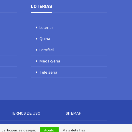
LOTERIAS
Loterias
Quina
Lotofácil
Mega-Sena
Tele sena
TERMOS DE USO
SITEMAP
articipar, se desejar.
Aceito
Mais detalhes