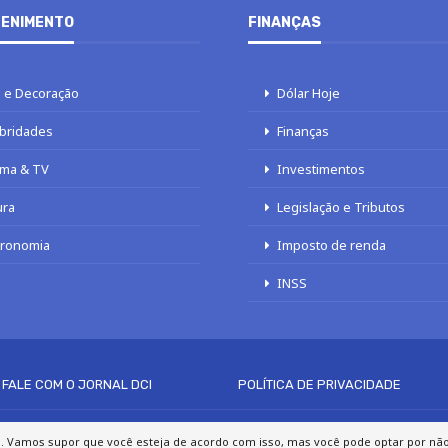
ENIMENTO
FINANÇAS
 e Decoração
Dólar Hoje
bridades
Finanças
ma & TV
Investimentos
ura
Legislação e Tributos
tronomia
Imposto de renda
INSS
FALE COM O JORNAL DCI
POLÍTICA DE PRIVACIDADE
© 2020 - 2026 DCI Digital - Todos os direitos reservados
a. Vamos supor que você esteja de acordo com isso, mas você pode optar por não p