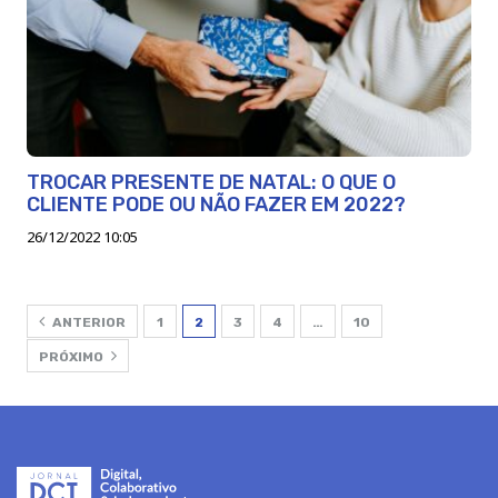
TROCAR PRESENTE DE NATAL: O QUE O
CLIENTE PODE OU NÃO FAZER EM 2022?
26/12/2022 10:05
ANTERIOR
1
2
3
4
…
10
PRÓXIMO