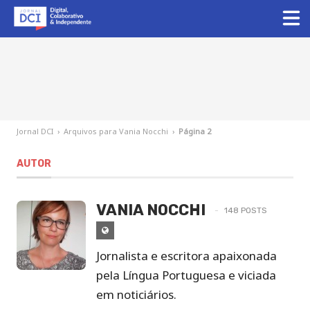
Jornal DCI
›
Arquivos para Vania Nocchi
›
Página 2
AUTOR
VANIA NOCCHI
148 POSTS
Site
de
Jornalista e escritora apaixonada
Vania
pela Língua Portuguesa e viciada
Nocchi
em noticiários.