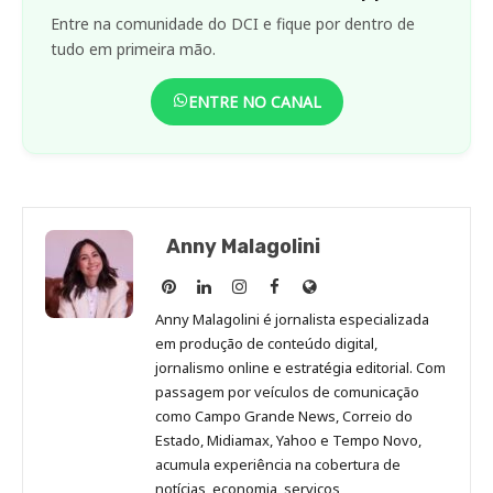
Entre na comunidade do DCI e fique por dentro de
tudo em primeira mão.
ENTRE NO CANAL
Anny Malagolini
Anny
Anny
Anny
Anny
Site
Malagolini
Malagolini
Malagolini
Malagolini
de
Anny Malagolini é jornalista especializada
no
no
no
no
Anny
em produção de conteúdo digital,
Pinterest
LinkedIn
Instagram
Facebook
Malagolini
jornalismo online e estratégia editorial. Com
passagem por veículos de comunicação
como Campo Grande News, Correio do
Estado, Midiamax, Yahoo e Tempo Novo,
acumula experiência na cobertura de
notícias, economia, serviços,