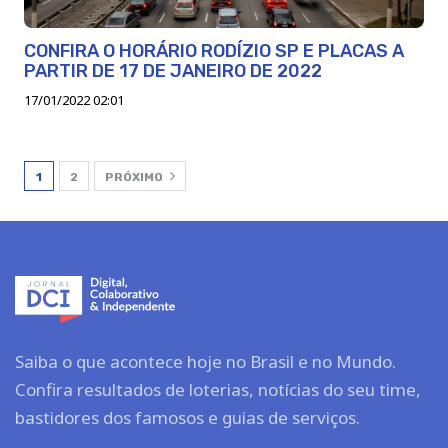
CONFIRA O HORÁRIO RODÍZIO SP E PLACAS A
PARTIR DE 17 DE JANEIRO DE 2022
17/01/2022 02:01
1
2
PRÓXIMO
Saiba o que acontece hoje no Brasil e no Mundo.
Confira resultados de loterias, notícias do seu time,
bastidores dos famosos e guias de serviços.