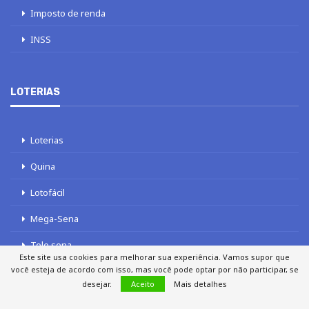
Imposto de renda
INSS
LOTERIAS
Loterias
Quina
Lotofácil
Mega-Sena
Tele sena
Este site usa cookies para melhorar sua experiência. Vamos supor que
você esteja de acordo com isso, mas você pode optar por não participar, se
desejar.
Aceito
Mais detalhes