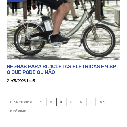
REGRAS PARA BICICLETAS ELÉTRICAS EM SP:
O QUE PODE OU NÃO
21/05/2026 14:45
ANTERIOR
1
2
3
4
5
…
54
PRÓXIMO