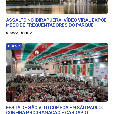
ASSALTO NO IBIRAPUERA: VÍDEO VIRAL EXPÕE
MEDO DE FREQUENTADORES DO PARQUE
01/06/2026 11:12
DCI SP
FESTA DE SÃO VITO COMEÇA EM SÃO PAULO;
CONFIRA PROGRAMAÇÃO E CARDÁPIO