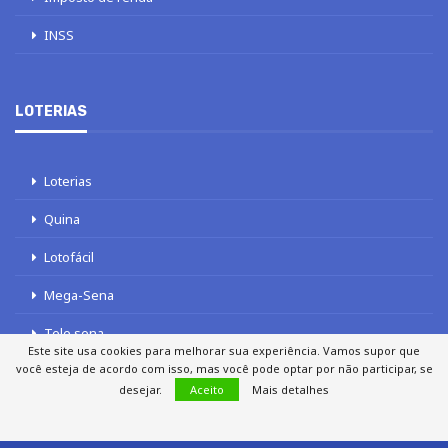
INSS
LOTERIAS
Loterias
Quina
Lotofácil
Mega-Sena
Tele sena
Este site usa cookies para melhorar sua experiência. Vamos supor que
você esteja de acordo com isso, mas você pode optar por não participar, se
desejar.
Aceito
Mais detalhes
SOBRE NÓS
AUTORES
FALE COM O JORNAL DCI