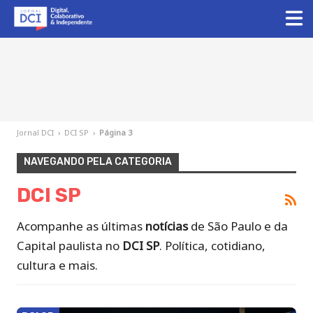
Jornal DCI
›
DCI SP
›
Página 3
NAVEGANDO PELA CATEGORIA
DCI SP
Acompanhe as últimas
notícias
de São Paulo e da
Capital paulista no
DCI SP
. Política, cotidiano,
cultura e mais.